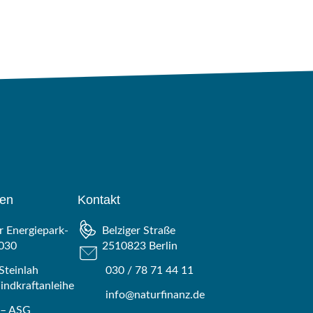
gen
Kontakt
 Energiepark-
Belziger Straße
030
2510823 Berlin
Steinlah
030 / 78 71 44 11
ndkraftanleihe
info@naturfinanz.de
 – ASG