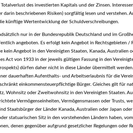
 Totalverlust des investierten Kapitals und der Zinsen. Interes
r darin beschriebenen Risiken) sorgfältig lesen und verstehen
r die künftige Wertentwicklung der Schuldverschreibungen.
ndsätzlich nur in der Bundesrepublik Deutschland und im Groß
ffentlich angeboten. Es erfolgt kein Angebot in Rechtsgebieten 
re kein Angebot in den Vereinigten Staaten, Kanada, Australien 
 Act von 1933 in der jeweils gültigen Fassung in den Vereinigte
ospekts) dürfen daher nicht in diese Länder übermittelt werden.
iner dauerhaften Aufenthalts- und Arbeitserlaubnis für die Vere
chränkt einkommensteuerpflichtige Bürger. Gleiches gilt für nat
itz, Wohnsitz oder Zweitwohnsitz in den Vereinigten Staaten. A
richtete Vermögenseinheiten, Vermögensmassen oder Trusts, we
d Staatsbürger der Länder Kanada, Australien oder Japan oder ei
 oder statuarischen Sitz in den vorstehenden Ländern haben, vo
rsonen, denen gegenüber aufgrund gesetzlicher Regelungen oder R