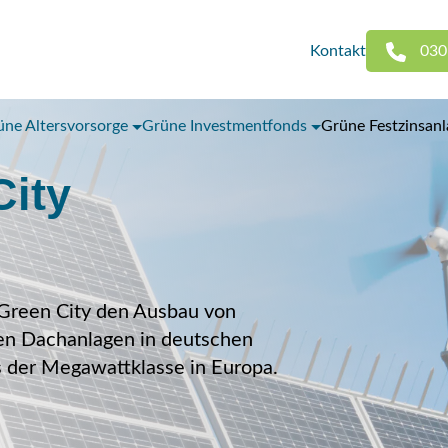
Kontakt
030
üne Altersvorsorge
Grüne Investmentfonds
Grüne Festzinsan
City
t Green City den Ausbau von
den Dachanlagen in deutschen
s der Megawattklasse in Europa.