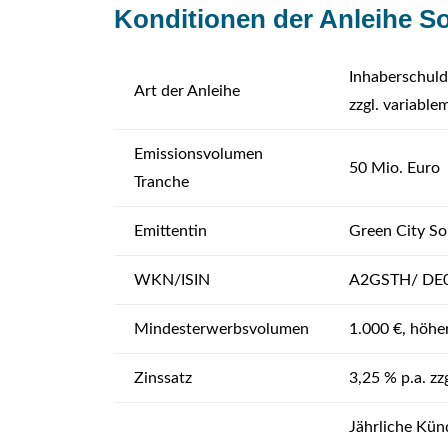
Konditionen der Anleihe S
Inhaberschuld
Art der Anleihe
zzgl. variable
Emissionsvolumen
50 Mio. Euro
Tranche
Emittentin
Green City So
WKN/ISIN
A2GSTH/ DE
Mindesterwerbsvolumen
1.000 €, höhe
Zinssatz
3,25 % p.a. zzg
Jährliche Kün