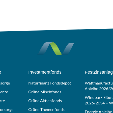
e
Investmentfonds
Festzinsanla
rsorge
Naturfinanz Fondsdepot
Wattmanufactur
Anleihe 2026/2
Rente
Grüne Mischfonds
Windpark Elbe-
nte
Grüne Aktienfonds
2026/2034 – Wi
Vorsorge
Grüne Themenfonds
Energie Anleihe