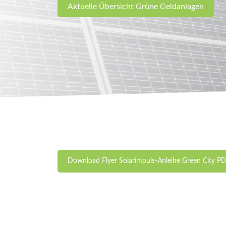
Aktuelle Übersicht Grüne Geldanlagen
Download Flyer Solarimpuls-Anleihe Green City P