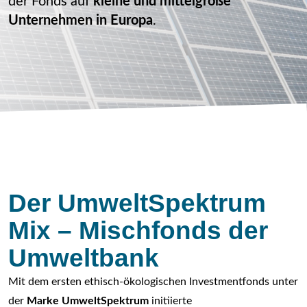
der Fonds auf
kleine und mittelgroße
Unternehmen in Europa
.
Der UmweltSpektrum
Mix – Mischfonds der
Umweltbank
Mit dem ersten ethisch-ökologischen Investmentfonds unter
der
Marke UmweltSpektrum
initiierte