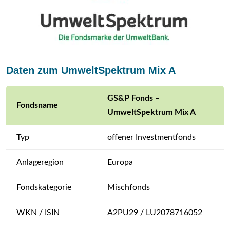
Daten zum UmweltSpektrum Mix A
GS&P Fonds –
Fondsname
UmweltSpektrum Mix A
Typ
offener Investmentfonds
Anlageregion
Europa
Fondskategorie
Mischfonds
WKN / ISIN
A2PU29 / LU2078716052