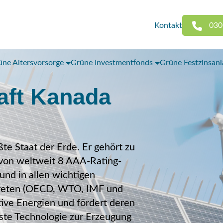
Kontakt
030
üne Altersvorsorge
Grüne Investmentfonds
Grüne Festzinsan
aft Kanada
te Staat der Erde. Er gehört zu
 von weltweit 8 AAA-Rating-
und in allen wichtigen
rtreten (OECD, WTO, IMF und
tive Energien und fördert deren
teste Technologie zur Erzeugung