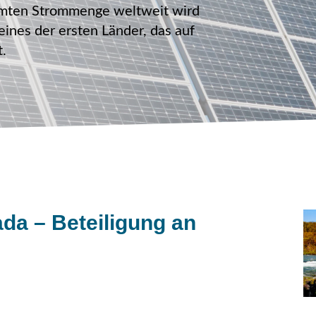
esamten Strommenge weltweit wird
ines der ersten Länder, das auf
t.
da – Beteiligung an