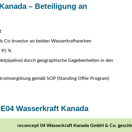
 Kanada – Beteiligung an
t
 als Co-Investor an beiden Wasserkraftwerken
u 95 %
jektpipeline) durch geographische Gegebenheiten in den
e Stromvergütung gemäß SOP (Standing Offer Program)
RE04 Wasserkraft Kanada
reconcept 04 Wasserkraft Kanada GmbH & Co. geschlo