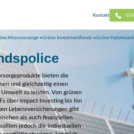
Kontakt
030
üne Altersvorsorge
Grüne Investmentfonds
Grüne Festzinsan
ndspolice
rsorgeprodukte bieten die
chen und gleichzeitig einen
d Umwelt zu leisten. Von grünen
s über Impact Investing bis hin
gen Lebensversicherungen gibt
ischen als auch finanziellen
ollten jedoch die individuellen