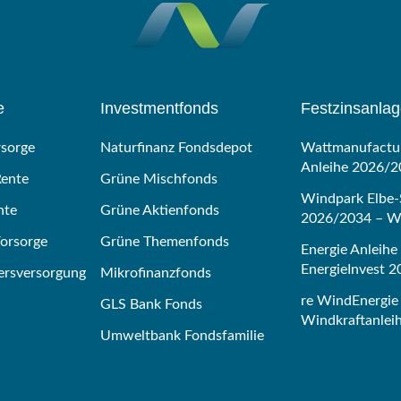
e
Investmentfonds
Festzinsanla
rsorge
Naturfinanz Fondsdepot
Wattmanufactur
Anleihe 2026/2
Rente
Grüne Mischfonds
Windpark Elbe-
nte
Grüne Aktienfonds
2026/2034 – Wi
Vorsorge
Grüne Themenfonds
Energie Anleihe
EnergieInvest 
tersversorgung
Mikrofinanzfonds
re WindEnergie 
GLS Bank Fonds
Windkraftanlei
Umweltbank Fondsfamilie