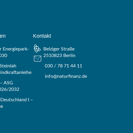
gen
Kontakt
 Energiepark-
Belziger Straße
030
2510823 Berlin
Steinlah
030 / 78 71 44 11
ndkraftanleihe
info@naturfinanz.de
 – ASG
2026/2032
Deutschland I –
he