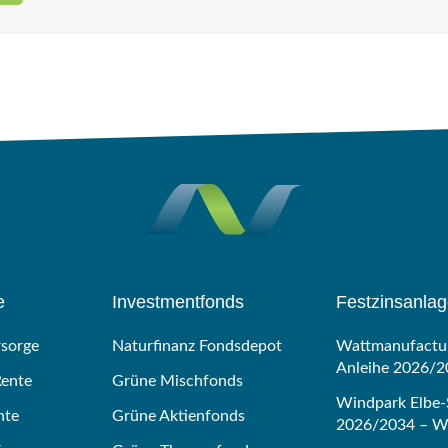
e
Investmentfonds
Festzinsanla
rsorge
Naturfinanz Fondsdepot
Wattmanufactur
Anleihe 2026/2
Rente
Grüne Mischfonds
Windpark Elbe-
nte
Grüne Aktienfonds
2026/2034 – Wi