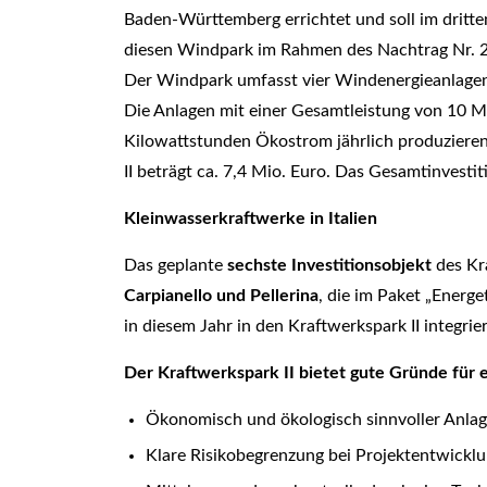
Baden-Württemberg errichtet und soll im dritte
diesen Windpark im Rahmen des Nachtrag Nr. 2 i
Der Windpark umfasst vier Windenergieanlagen
Die Anlagen mit einer Gesamtleistung von 10 
Kilowattstunden Ökostrom jährlich produzieren
II beträgt ca. 7,4 Mio. Euro. Das Gesamtinvesti
Kleinwasserkraftwerke in Italien
Das geplante
sechste Investitionsobjekt
des Kra
Carpianello und Pellerina
, die im Paket „Energ
in diesem Jahr in den Kraftwerkspark II integrie
Der Kraftwerkspark II bietet
g
ute Gründe für e
Ökonomisch und ökologisch sinnvoller Anla
Klare Risikobegrenzung bei Projektentwickl