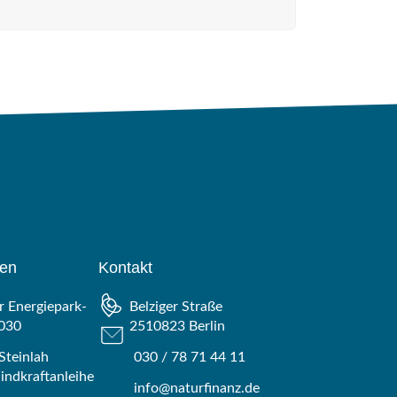
gen
Kontakt
 Energiepark-
Belziger Straße
030
2510823 Berlin
Steinlah
030 / 78 71 44 11
ndkraftanleihe
info@naturfinanz.de