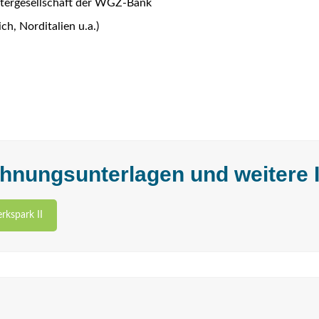
htergesellschaft der WGZ-Bank
ch, Norditalien u.a.)
hnungsunterlagen und weitere 
rkspark II