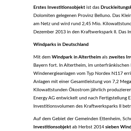
Erstes Investitionsobjekt
ist das
Druckleitungsk
Dolomiten gelegenen Provinz Belluno. Das Klei
am Netz und wird rund 2,45 Mio. Kilowattstunde
Dezember 2013 in den Kraftwerkspark II. Das In
Windparks in Deutschland
Mit dem
Windpark in Altertheim
als
zweites In
Bayern fort. In Altertheim, im unterfränkische
Windenergieanlagen vom Typ Nordex N117 erri
Anlagen mit einer Gesamtleistung von 7,2 Meg
Kilowattstunden Ökostrom jährlich produziere
Energy AG entwickelt und nach Fertigstellung 
Investitionsvolumen des Kraftwerksparks II betr
Auf dem Gebiet der Gemeinden Ettenheim, Schut
Investitionsobjekt
ab Herbst 2014
sieben Wind