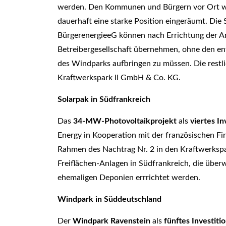
werden. Den Kommunen und Bürgern vor Ort we
dauerhaft eine starke Position eingeräumt. Di
BürgerenergieeG können nach Errichtung der An
Betreibergesellschaft übernehmen, ohne den en
des Windparks aufbringen zu müssen. Die restl
Kraftwerkspark II GmbH & Co. KG.
Solarpak in Südfrankreich
Das
34-MW-Photovoltaikprojekt
als
viertes In
Energy in Kooperation mit der französischen Firm
Rahmen des Nachtrag Nr. 2 in den Kraftwerkspar
Freiflächen-Anlagen in Südfrankreich, die über
ehemaligen Deponien errrichtet werden.
Windpark in Süddeutschland
Der
Windpark Ravenstein
als
fünftes Investiti