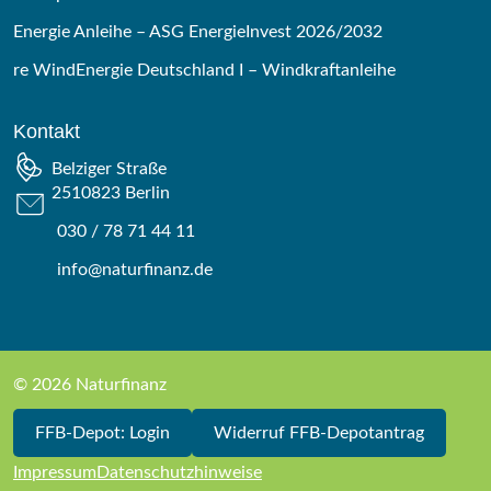
Energie Anleihe – ASG EnergieInvest 2026/2032
re WindEnergie Deutschland I – Windkraftanleihe
Kontakt
Belziger Straße
2510823 Berlin
030 / 78 71 44 11
info@naturfinanz.de
© 2026 Naturfinanz
FFB-Depot: Login
Widerruf FFB-Depotantrag
Impressum
Datenschutzhinweise